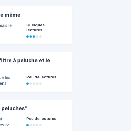
on
 le même
Quelques
mais le
lectures
re
n
. Il
iltre à peluche et le
n
Peu de lectures
ue les
iens
trop
à peluches"
Peu de lectures
st
z