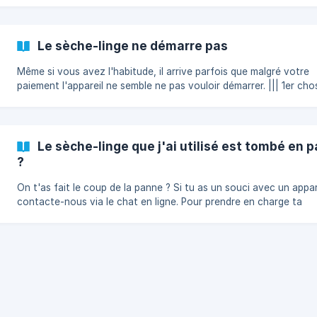
dessus pour le sortir et nettoyez les peluches que vous y trouver
[](
Le sèche-linge ne démarre pas
Même si vous avez l'habitude, il arrive parfois que malgré votre
paiement l'appareil ne semble ne pas vouloir démarrer. ||| 1er chose à
ne pas faire : Payer une nouvelle fois... Si le paiement n'active pas
l'appareil lors du premier paiement, il est peu probable que cela
fonctionne lors du quinzième ! Alors que faut-il faire ? | PRINCIPE DE
BASE : Lorsque l'appareil est payé, le bouton "START" clignote. Si ce
Le sèche-linge que j'ai utilisé est tombé en p
n'est pas le cas voici les points à vérifier : Que la machine soit all
?
On t'as fait le coup de la panne ? Si tu as un souci avec un appareil
contacte-nous via le chat en ligne. Pour prendre en charge ta
demande, nous te demanderons plusieurs choses : L'ID de ta laverie
Ton adresse email La machine concernée Suite à ton signalement et
par mesure de précaution, nous mettrons la machine concernée
SERVICE et nous ferons intervenir un technicien. Le mot magique :
Remboursement Le remboursement n'est pas auto