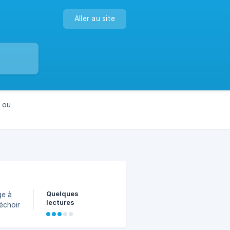
Aller au site
é ou
Quelques
ge à
lectures
 vers