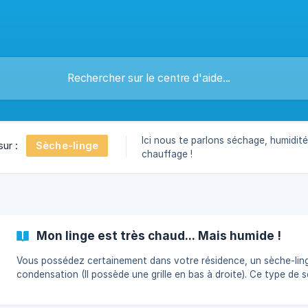
Ici nous te parlons séchage, humidit
Sèche-linge
sur :
chauffage !
Mon linge est très chaud... Mais humide !
Vous possédez certainement dans votre résidence, un sèche-lin
condensation (Il possède une grille en bas à droite). Ce type de séchoir
est mis en place lorsqu'il n'est pas possible d'extraire l'air chaud
l'extérieur. L'appareil au lieu d'extraire l'humidité via un conduit d'air