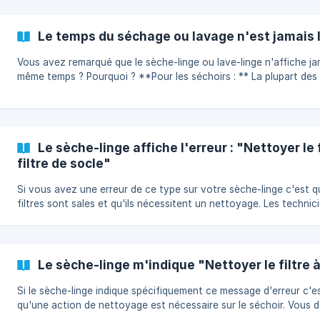
d'évacuation, évacuera l'humidité de votre linge dans l'évacuati
Le temps du séchage ou lavage n'est jamais
Vous avez remarqué que le sèche-linge ou lave-linge n'affiche ja
même temps ? Pourquoi ? **Pour les séchoirs : ** La plupart des
sèche-linge possèdent des sondes d'humidités qui analysent vot
linge tout au long du cycle et adaptent le temps de chauffage e
conséquence. Si vous mettez des serviettes éponges, le temps de
séchage sera bien différent que si c'était simplement des chemises
Le sèche-linge affiche l'erreur : "Nettoyer le f
faut environ 1 minute après le départ du sèche-linge pour avoir u
filtre de socle"
temps estimatif de séchage.
Si vous avez une erreur de ce type sur votre sèche-linge c'est q
filtres sont sales et qu'ils nécessitent un nettoyage. Les technic
effectuent régulièrement le nettoyage lors des passages de
maintenance mais cela est parfois insuffisant si un textile libère 
de fibres. Voici qu'il faut faire : | 1 - Retirer les peluches du filtre de
porte ![](https://storage.cri
Le sèche-linge m'indique "Nettoyer le filtre 
Si le sèche-linge indique spécifiquement ce message d'erreur c'e
qu'une action de nettoyage est nécessaire sur le séchoir. Vous devez
ouvrir la porte du séchoir et vous apercevrez en façade un tiroir. Tire