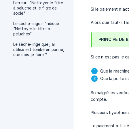
l'erreur : "Nettoyer le filtre
à peluche et le filtre de
Si le paiement n'act
socle"
Alors que faut-il fai
Le sèche-linge m'indique
"Nettoyer le filtre à
peluches"
PRINCIPE DE BA
Le sèche-linge que j'ai
utilisé est tombé en panne,
que dois-je faire ?
Si ce n'est pas le ca
Que la machine
Que la porte s
Si malgré les vérif
compte.
Plusieurs hypothèse
Le paiement a-t-il é