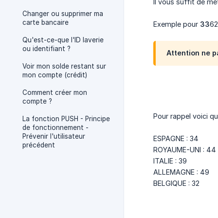
Il vous suffit de m
Changer ou supprimer ma
carte bancaire
Exemple pour
33
6
Qu'est-ce-que l'ID laverie
ou identifiant ?
Attention ne pa
Voir mon solde restant sur
mon compte (crédit)
Comment créer mon
compte ?
Pour rappel voici q
La fonction PUSH - Principe
de fonctionnement -
Prévenir l'utilisateur
ESPAGNE : 34
précédent
ROYAUME-UNI : 44
ITALIE : 39
ALLEMAGNE : 49
BELGIQUE : 32