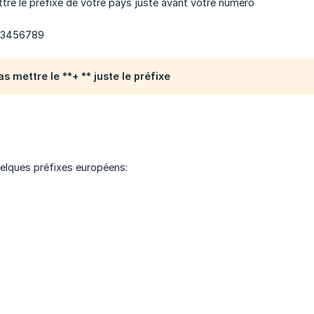
ettre le préfixe de votre pays juste avant votre numéro
23456789
s mettre le **+ ** juste le préfixe
uelques préfixes européens: